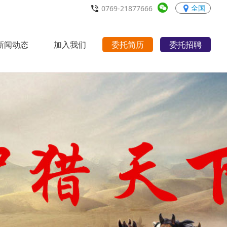
全国
0769-21877666
新闻动态
加入我们
委托简历
委托招聘
行业动态
职场宝典
招聘职位
人才理念
联系我们
>
>
>
>
>
>
>
>
>
>
>
>
>