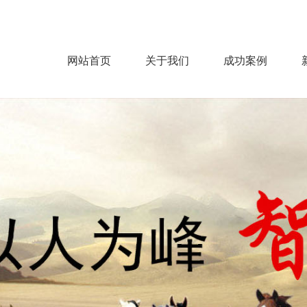
网站首页
关于我们
成功案例
公司概况
企业文化
服务范围
服务流程
房建
机电
市政
钢结构
装饰
园林
环保净化
能源电力
>
>
>
>